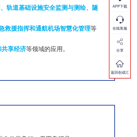
APP下载
警、轨道基础设施安全监测与测绘、隧

急救援指挥和通航机场智慧化管理
等
在线客服

和共享经济
等领域的应用。
分享

返回创成汇