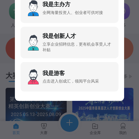
我是主办方
全网海量投资人、创业者可供对接
人才库
政策支持
企业专访
更多
我是创新人才
立享企业招聘信息，更有机会享受人才
补贴
我是游客
大赛
路演活动
更多
点击进入创成汇，领阅平台风采
第六届宜兴太湖湾国际
精英创新创业大赛——人
工智能赋予智能制造产
2025.05.13-2025.08.09
业赛（深圳）
首页
大赛
企业库
我的
第六届宜兴太湖湾国际
“智汇沛县创业龙城”202