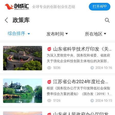
打开APP
全球专业的创新创业生态链
政策库
下拉刷新
综合排序
发布时间
所在地区
山东省科学技术厅印发《关于推动全省高新技术企业高质量发展的行动方案》的通知 政策解读
为深入贯彻党中央、国务院和省委、省政府
关于强化企业科技创新主体地位的决策部
署，进一步支持和服务全省高新技术企业实
5036
2024-10-16
现高质量发展，省科技厅研究制定了《关于
推动全省高新技术企业高质量发展的行动方
江苏省公布2024年度社会保险缴费基数
案》
根据《国务院办公厅关于印发降低社会保险
费率综合方案的通知》（国办发〔2019〕13
号）等文件精神，现就2024年度社会保险缴
5126
2024-10-15
费工资基数有关问题通知
山东省人民政府办公厅印发《关于加快推进数据要素市场化配置改革的实施意见》的通知