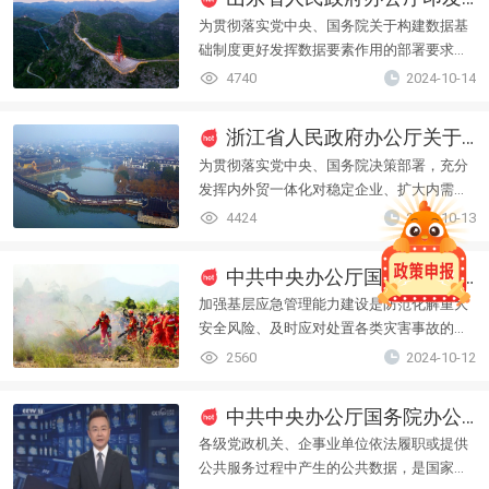
为贯彻落实党中央、国务院关于构建数据基
础制度更好发挥数据要素作用的部署要求，
加快推进数据要素市场化配置改革，促进以
4740
2024-10-14
数据为关键要素的数字经济高质量发展，提
出如下意见。
浙江省人民政府办公厅关于印发深化内外贸一体化改革创新若干措施的通知
为贯彻落实党中央、国务院决策部署，充分
发挥内外贸一体化对稳定企业、扩大内需、
促进经济发展的重要作用，推进畅通国内国
4424
2024-10-13
际双循环，提出如下措施：
中共中央办公厅国务院办公厅关于进一步提升基层应急管理能力的意见
加强基层应急管理能力建设是防范化解重大
安全风险、及时应对处置各类灾害事故的固
本之策，是推进应急管理体系和能力现代化
2560
2024-10-12
的重要内容。为深入贯彻党的二十大和二十
届二中、三中全会精神，认真落实习近平总
中共中央办公厅国务院办公厅关于加快公共数据资源开发利用的意见
书记关于应急管理和基层治理的重要论述，
各级党政机关、企事业单位依法履职或提供
强化基层应急基础和力量，进一步提升基层
公共服务过程中产生的公共数据，是国家重
应急管理能力，筑牢安全底板、守牢安全底