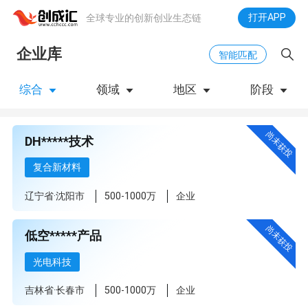
打开APP
全球专业的创新创业生态链
企业库
智能匹配
综合
领域
地区
阶段
下拉刷新
尚未获投
DH*****技术
复合新材料
辽宁省·沈阳市
500-1000万
企业
尚未获投
低空*****产品
光电科技
吉林省·长春市
500-1000万
企业