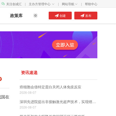
关注创成汇
|
主办方管理中心
|
网站导航
|
帮助中心


政策库
创建
发布
资讯速递
癌细胞会借特定蛋白关闭人体免疫反应
2026-08-07
我国在
深圳先进院提出非接触激光超声技术，实现锂电池SoC/SoH实时监测
2026-08-07