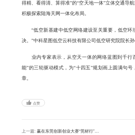
得精、看得清、算得准”的“空天地一体”立体交通导
积极探索陆海天网一体化布局。
“低空新基建中低空网络建设至关重要，低空环境
决。”中科星图低空云科技有限公司低空研究院院长
业内专家表示，从空天一体的网络蓝图到千行百
能”的三轮驱动模式，为“十四五”规划画上圆满句号
章。
点赞
上一篇:
赢在东莞创新创业大赛“莞材行”新材料行业赛市外赛（深圳南山分赛区）项目尽调评价在深举行！