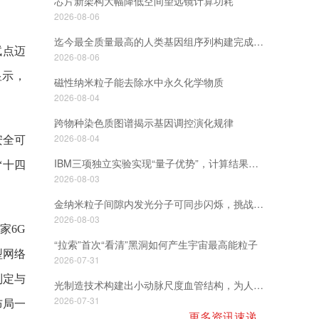
芯片新架构大幅降低空间望远镜计算功耗
2026-08-06
迄今最全质量最高的人类基因组序列构建完成，标志着个性化基因组学迈入新阶段
试点迈
2026-08-06
显示，
磁性纳米粒子能去除水中永久化学物质
2026-08-04
跨物种染色质图谱揭示基因调控演化规律
2026-08-04
安全可
IBM三项独立实验实现“量子优势”，计算结果可获验证
“十四
2026-08-03
金纳米粒子间隙内发光分子可同步闪烁，挑战了关于光学相干性如何形成的长期假设
2026-08-03
家6G
“拉索”首次“看清”黑洞如何产生宇宙最高能粒子
型网络
2026-07-31
制定与
光制造技术构建出小动脉尺度血管结构，为人工组织和器官研发提供新技术路径
2026-07-31
布局一
更多资讯速递