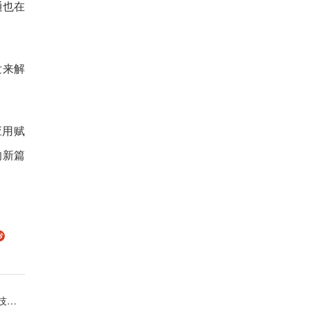
通也在
发来解
应用赋
的新篇
新）