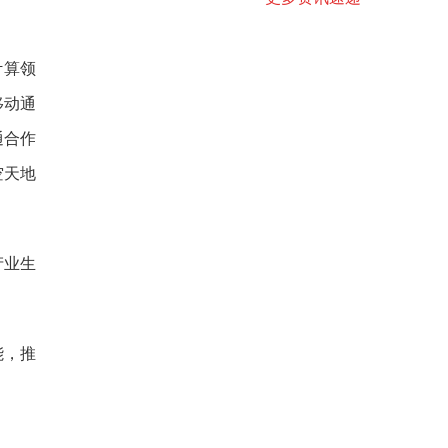
计算领
移动通
通合作
空天地
产业生
能，推