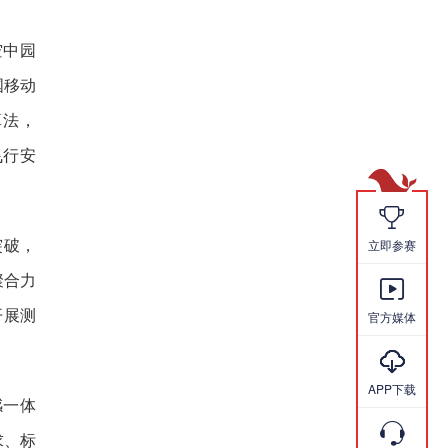
空中园
国移动
算法，
飞行安

立即参赛
突破，
聚合力

开展测
官方媒体

APP下载
感一体

求、标