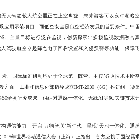
无人驾驶载人航空器正在上空盘旋，未来游客可以实时领略
系应用示范项目，而低空安全是低空经济发展的首要条件。中
全域、全量目标进行泛在监视，创新探索出多模监视数据融合
无人驾驶航空器起降点电子围栏设置和入侵预警等功能，保障
发、国际标准研制均处于全球第一阵营。不仅5G-A技术不断
发方面，工业和信息化部指导成立IMT-2030（6G）推进组，凝
等50余项研究成果，组织对通感一体化、无线AI等6G关键技术
构通信能力，开启‘万物智联’新时代，呈现‘天地一体化、通
在2025年世界移动通信大会（上海）上指出，各方应携手围绕需