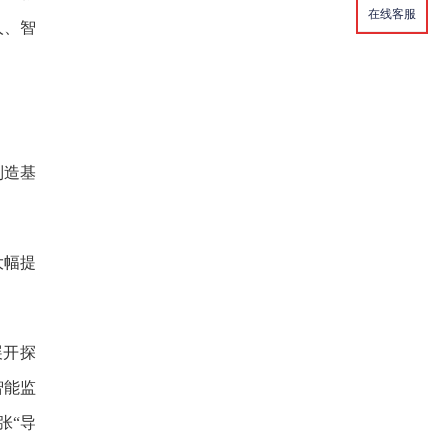
在线客服
人、智
制造基
大幅提
展开探
智能监
张“导