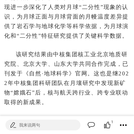
现进一步深化了人类对月球“二分性”现象的认
识，为月球正面与月球背面的月幔温度差异提
供了岩石学与地球化学等科学依据，为月球演
化和“二分性”特征研究提供了关键科学数据。
该研究结果由中核集团核工业北京地质研
究院、北京大学、山东大学共同合作完成，已
刊发于《自然·地球科学》官网。这也是继202
2年中核集团科研团队在月壤研究中发现新矿
物“嫦娥石”后，核与航天跨行业、跨专业联动
取得的新成果。
月球就像一本记录太阳系历史的书籍，月
1
我来说两句
幔是这本书中的“核心章节”。月幔位于月壳之