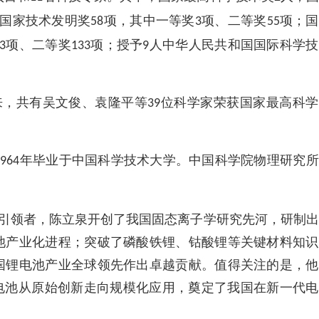
国家技术发明奖
项，其中一等奖
项、二等奖
项；国
58
3
55
项、二等奖
项；授予
人中华人民共和国国际科学技
3
133
9
来，共有吴文俊、袁隆平等
位科学家荣获国家最高科学
39
年毕业于中国科学技术大学。中国科学院物理研究所
1964
引领者，陈立泉开创了我国固态离子学研究先河，研制出
池产业化进程；突破了磷酸铁锂、钴酸锂等关键材料知识
国锂电池产业全球领先作出卓越贡献。值得关注的是，他
钠电池从原始创新走向规模化应用，奠定了我国在新一代