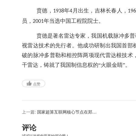
贲德，
年
月出生，吉林长春人，
1938
4
19
员，
年当选中国工程院院士。
2001
贲德是著名雷达专家，我国机载脉冲多普
视雷达技术的先行者。他成功研制出我国首部
破的脉冲多普勒和相控阵两项现代雷达根技术
干雷达，铸就了我国制信息权的“火眼金睛”。
点赞
上一篇:
国家超算互联网核心节点在郑州正式上线运行
评论
试试以这些内容开始评论吧！