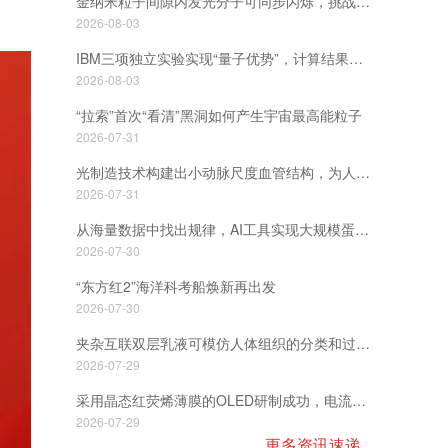
金纳米粒子间隙内发光分子可同步闪烁，挑战了关于光学相干性如何形成的长期假设
2026-08-03
IBM三项独立实验实现“量子优势”，计算结果可获验证
2026-08-03
“拉索”首次“看清”黑洞如何产生宇宙最高能粒子
2026-07-31
光制造技术构建出小动脉尺度血管结构，为人工组织和器官研发提供新技术路径
2026-07-31
从海量数据中找出规律，AI工具实现大规模蛋白质改造
2026-07-30
“东方红2”海洋科考船焕新再出发
2026-07-30
夹杂互联双层乳液可模仿人体组织的分类和过滤能力
2026-07-29
采用晶态红荧烯薄膜的OLED研制成功，电流密度较非晶态器件最多提升一千倍
2026-07-29
更多资讯速递