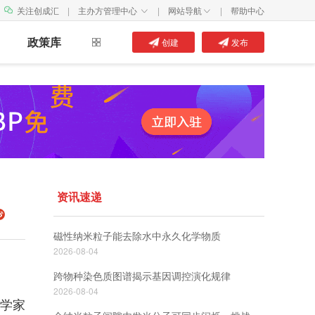
关注创成汇
|
主办方管理中心
|
网站导航
|
帮助中心


政策库
创建
发布
资讯速递
磁性纳米粒子能去除水中永久化学物质
2026-08-04
跨物种染色质图谱揭示基因调控演化规律
2026-08-04
科学家