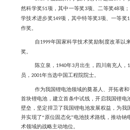
然科学奖
项，其中一等奖
项、二等奖
项；
51
3
48
学技术进步奖
项，其中特等奖
项、一等奖
149
3
1
作奖。
自
年国家科学技术奖励制度改革以
1999
奖。
陈立泉，
年
月出生，四川南充人，
1940
3
员，
年当选中国工程院院士。
2001
作为我国锂电池领域的奠基人、开拓者和
首块锂电池，建立首条中试线，开启我国锂电
壁垒，坚定捍卫了我国锂电池发展权益，为我
并实现了“原位固态化”电池技术路线，推动
术领域的战略主动地位。