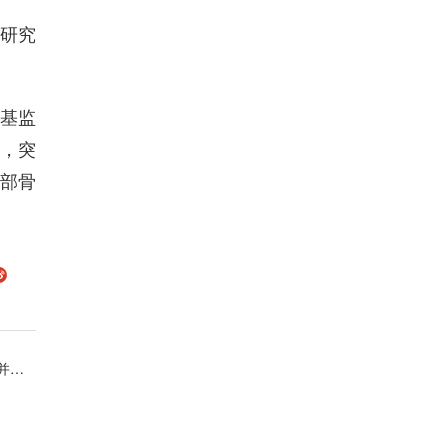
研究
基监
，突
部骨
衰老