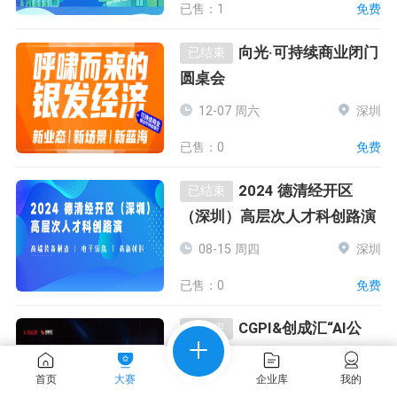
已售：1
免费
向光·可持续商业闭门
已结束
圆桌会
12-07 周六
深圳
已售：0
免费
2024 德清经开区
已结束
（深圳）高层次人才科创路演
08-15 周四
深圳
已售：0
免费
CGPI&创成汇“AI公
已结束
益”活动（ESG系列） AI产业
资本对接路演会
首页
大赛
企业库
我的
06-20 周四
深圳