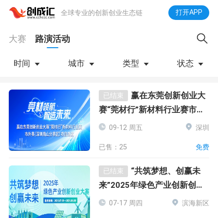
打开APP
全球专业的创新创业生态链
大赛
路演活动
时间
城市
类型
状态
下拉刷新
赢在东莞创新创业大
已结束
赛“莞材行”新材料行业赛市外
赛 （深圳南山分赛区）项目路
09-12 周五
深圳
演
已售：25
免费
“共筑梦想、创赢未
已结束
来”2025年绿色产业创新创业
大赛揭榜挂帅
07-17 周四
滨海新区