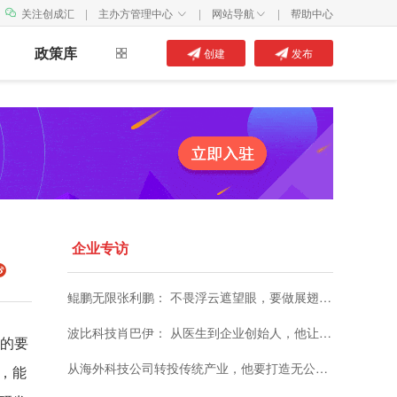
关注创成汇
|
主办方管理中心
|
网站导航
|
帮助中心


政策库
创建
发布
企业专访
鲲鹏无限张利鹏： 不畏浮云遮望眼，要做展翅的“鲲鹏”
波比科技肖巴伊： 从医生到企业创始人，他让智能眼镜搭上5G快车
格的要
从海外科技公司转投传统产业，他要打造无公害环保胶黏剂
，能