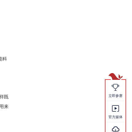
能科

立即参赛
样既
用来

官方媒体
