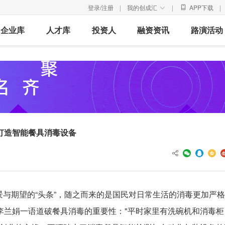
登录/注册
|
我的创成汇
|
APP下载
|

企业库
人才库
投资人
融资资讯
路演活动
打造智能餐具消毒设备
愿景与期望的“头条”，随之而来的是国民对日常生活的消毒更加严
李兰娟一语道破餐具消毒的重要性："平时家里有洗碗机和消毒柜