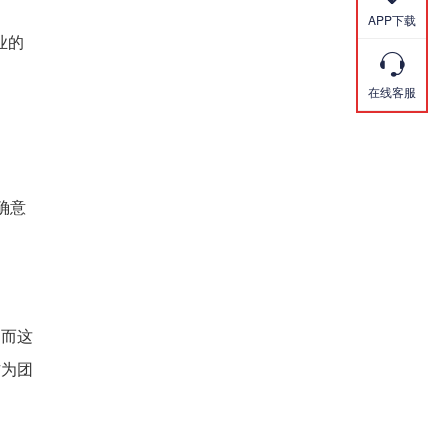
APP下载
业的

在线客服
确意
。而这
作为团