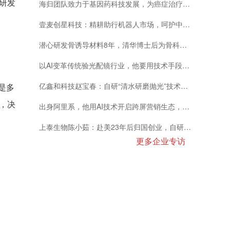
研发
海归团队致力于基因药科技发展，为癌症治疗带来新方向
壹麦创星科技：精耕助行机器人市场，呵护中老年自由出行
潜心研发骨诱导材料8年，清华博士后为骨科患者谋福音
以AI变革传统验光配镜行业，他要用技术手段打造无人眼镜店
亿鑫和科技赵宝春：自研“清水研磨抛光”技术填补国际空白，助力科技强国梦
是多
，决
出身阿里系，他用AI技术开启跨屏营销生态，助广告主精准定位受众
上泰生物陈小茹：赴美23年后归国创业，自研国产试剂实现进口替代
更多企业专访